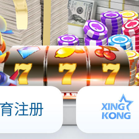
生存型合同”到“价值型合同”的转折点
事件。2024年WNBA完成新的劳资协议谈判后，球员的顶薪上
员开出更高薪资。更关键的是，联盟新引入的“收入分成机制”规定
幅增长。以斯图尔特为例，她这份600万合同中的约150万来
资+商业变现”的复合薪酬模式，正在让WNBA顶级球员的签约
WNBA薪资革命的序曲。随着2026年媒体转播权谈判的到来
签约总额有望突破1000万美元大关。对于自由人队而言，眼下这
发展方向奠基。从球员到管理层，整个联盟都在这场“价值变现”