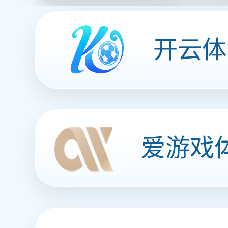
上一篇：
萨拉赫腿筋伤情引发利物浦恐慌，克…
延伸阅读
最高容纳1万8千名观众！CBA总决赛G1球票
随着CBA总决赛的临近，篮球迷的热情已被彻底点燃。