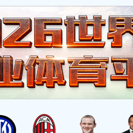
App下载
公司介绍
体育看点
PP与网页版入口｜畅享全球体
足球、篮球、电竞等项目的赛事资讯与数据内容， 
，聚焦热门体育内容， 助您轻松获取赛事动态，掌
手机App
网页版