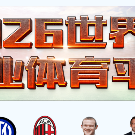
App下载
公司介绍
体育看点
隐私政策
捷、实时的体育赛事内容，在保障服务体验的同时，我们高度重视个
头像等基础资料
、分辨率、唯一标识等