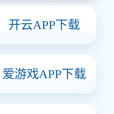
2024 年度行业推荐平台
路径与平台能力。