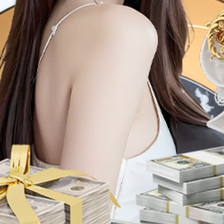
体育平台服务中您的数据安全，包括但不限于：
知
户提供注册服务。如发现未成年人信息，我们将及时删除。如您是监护