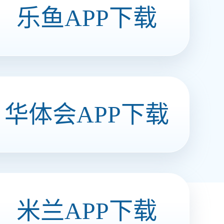
智能数据系统，平台得以实时分析用户行为轨
推荐平台
开云体育官网
星空官方端网站登录入口
开云官网
星空网站网页版页面入口
米兰体育app官网入口