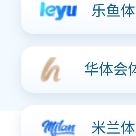
全球访问覆盖
目前已覆盖
180+
国家与地区，亚洲、欧洲及
升。
东南亚活跃增长率：
+23%
欧洲赛事覆盖率：
98%
平均访问时长：
7.6 分钟
mk体育平台
mk体育(中国)官方网站 - mksports
【eson推荐*请牢记发财域
su
名:tyu8989.com】 成立于2008年1
月，注册资金1000万，是一家生产各
类体育用品的生产厂家，是一家集科