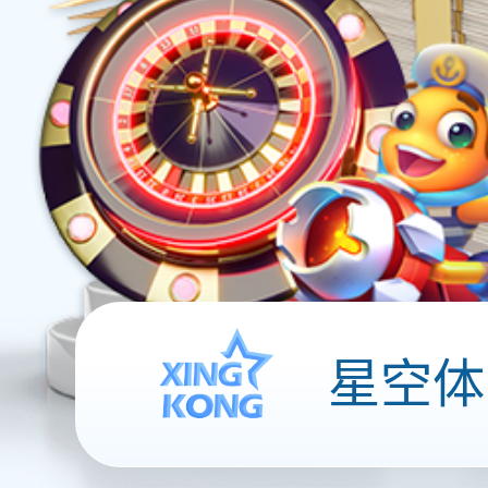
八、隐私政策的更新
当本政策有重大调整时，我们将
九、联系我们
如有任何隐私相关的问题，请发送邮件至
mk体育平台 致