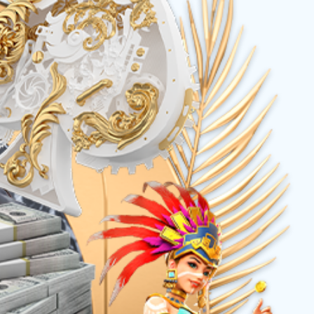
人可与我们联系处理。